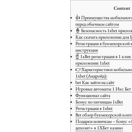
Content
👍 Преимущества мобильного
перед обычным сайтом
👮 Безопасность 1xbet прило
Как скачать приложение для 
Регистрация в букмекерской 
инструкция
☝ 1xBet регистрация в 1 клик
приложение 1xbet
👉Характеристики мобильно
1xbet (Андройд):
bet Как зайти на сайт
Игровые автоматы 1 Икс Бет
Функционал сайта
Бонус по пятницам 1xBet
Регистрация в 1xbet
Bet обзор букмекерской кон
Подарки новичкам – бонус «
депозит» в 1ХБет казино