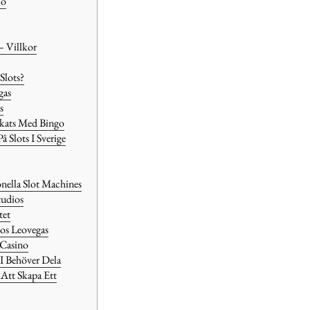
jö
– Villkor
Slots?
gas
s
kats Med Bingo
 Slots I Sverige
nella Slot Machines
tudios
tet
Hos Leovegas
 Casino
 Behöver Dela
 Att Skapa Ett