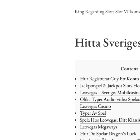
King Regarding Slots Slot Välkoms
Hitta Sverige
Content
Décoration Végétale
Le vert à soi
Hur Registrerar Guy Ett Konto
de Fenêtres
Jackpotspel & Jackpot Slots Ho
Leovegas – Sveriges Mobilcasin
Olika Typer Audio-video Spela
Leovegas Casino
Typer Av Spel
Spela Hos Leovegas, Ditt Klassi
Leovegas Megaways
Hur Du Spelar Dragon’s Luck