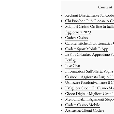
Content
Reclami Direttamente Sul Coder
Chi Può/non Può Giocare A Co
Migliori Casinò On-line In Itali
Aggiornata 2023
Codere Casino
Caratteristiche Di Lottomatica
Codere Sport Mobile E App
Le Slot Cristaltec Approdano S
Betflag
Live Chat
Informazioni Sull’offerta Voglia
Casino* – Aggiornata Luglio 2
Utilizzare Facoltativamente Il
I Migliori Giochi Di Casino Ma
Gioco Digitale Migliore Casinò
Metodi Dalam Pagamenti (deposi
Codere Casino Mobile
Assistenza Clienti Codere