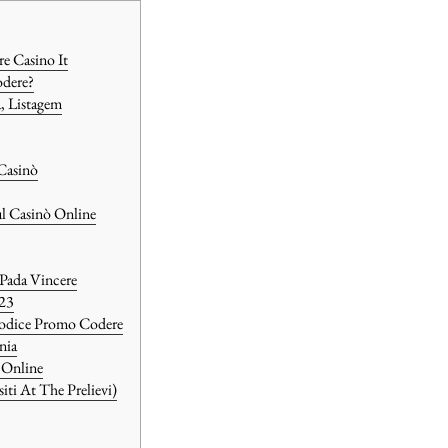
e Casino It
dere?
a, Listagem
 Casinò
ul Casinò Online
 Pada Vincere
023
 Codice Promo Codere
nia
 Online
ti At The Prelievi)