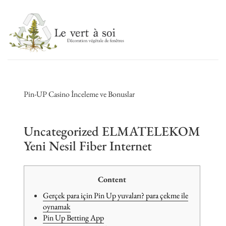
Le vert à soi
Pin-UP Casino İnceleme ve Bonuslar
Uncategorized ELMATELEKOM
Yeni Nesil Fiber Internet
Content
Gerçek para için Pin Up yuvaları? para çekme ile
oynamak
Pin Up Betting App