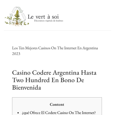
Le vert à soi
Los Ten Mejores Casinos On The Internet En Argentina
2023
Casino Codere Argentina Hasta
Two Hundred En Bono De
Bienvenida
Content
¿qué Ofrece El Codere Casino On The Internet?