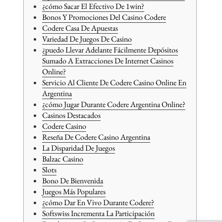
¿cómo Sacar El Efectivo De 1win?
Bonos Y Promociones Del Casino Codere
Codere Casa De Apuestas
Variedad De Juegos De Casino
¿puedo Llevar Adelante Fácilmente Depósitos
Sumado A Extracciones De Internet Casinos
Online?
Servicio Al Cliente De Codere Casino Online En
Argentina
¿cómo Jugar Durante Codere Argentina Online?
Casinos Destacados
Codere Casino
Reseña De Codere Casino Argentina
La Disparidad De Juegos
Balzac Casino
Slots
Bono De Bienvenida
Juegos Más Populares
¿cómo Dar En Vivo Durante Codere?
Softswiss Incrementa La Participación